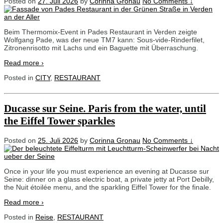
Posted on
27. Juli 2026
by
Corinna Gronau
No Comments ↓
Beim Thermomix-Event in Pades Restaurant in Verden zeigte
Wolfgang Pade, was der neue TM7 kann: Sous-vide-Rinderfilet,
Zitronenrisotto mit Lachs und ein Baguette mit Überraschung.
Read more ›
Posted in
CITY
,
RESTAURANT
Ducasse sur Seine. Paris from the water, until
the Eiffel Tower sparkles
Posted on
25. Juli 2026
by
Corinna Gronau
No Comments ↓
Once in your life you must experience an evening at Ducasse sur
Seine: dinner on a glass electric boat, a private jetty at Port Debilly,
the Nuit étoilée menu, and the sparkling Eiffel Tower for the finale.
Read more ›
Posted in
Reise
,
RESTAURANT