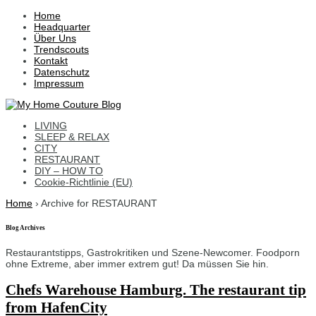
↓
Home
Skip
Headquarter
to
Über Uns
Main
Trendscouts
Content
Kontakt
Datenschutz
Impressum
LIVING
SLEEP & RELAX
CITY
RESTAURANT
DIY – HOW TO
Cookie-Richtlinie (EU)
Home
›
Archive for RESTAURANT
Blog Archives
Restaurantstipps, Gastrokritiken und Szene-Newcomer. Foodporn
ohne Extreme, aber immer extrem gut! Da müssen Sie hin.
Chefs Warehouse Hamburg. The restaurant tip
from HafenCity