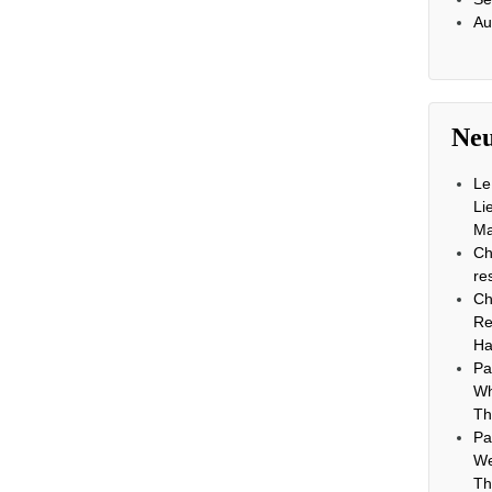
Au
Neu
Le
Li
Ma
Ch
re
Ch
Re
Ha
Pa
Wh
Th
Pa
We
Th