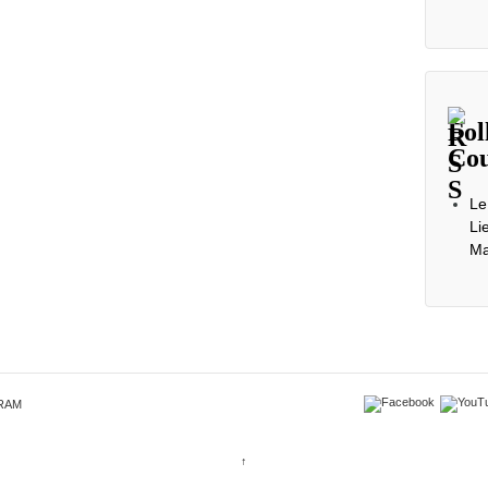
Fol
Cou
Le
Li
Ma
RAM
↑