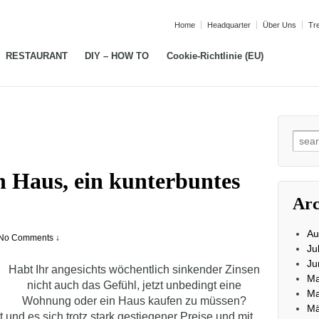
Home
Headquarter
Über Uns
Tr
RESTAURANT
DIY – HOW TO
Cookie-Richtlinie (EU)
Sear
for:
in Haus, ein kunterbuntes
Arc
Au
No Comments ↓
Ju
Ju
Habt Ihr angesichts wöchentlich sinkender Zinsen
Ma
nicht auch das Gefühl, jetzt unbedingt eine
Ma
Wohnung oder ein Haus kaufen zu müssen?
Mä
t und es sich trotz stark gestiegener Preise und mit