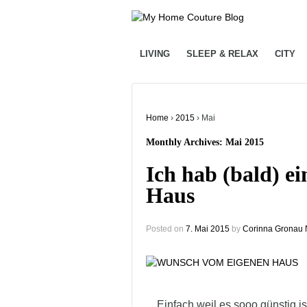
LIVING
SLEEP & RELAX
CITY
Home
›
2015
›
Mai
Monthly Archives:
Mai 2015
Ich hab (bald) e
Haus
Posted on
7. Mai 2015
by
Corinna Gronau
Einfach weil es sooo günstig is