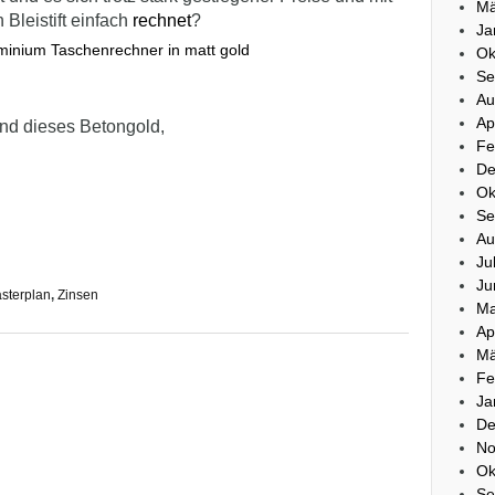
Mä
 Bleistift einfach
rechnet
?
Ja
Ok
Se
Au
Ap
nd dieses Betongold,
Fe
De
Ok
Se
Au
Ju
Ju
sterplan
,
Zinsen
Ma
Ap
Mä
Fe
Ja
De
No
Ok
Se