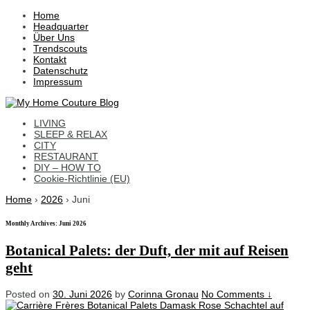
↓
Home
Skip
Headquarter
to
Über Uns
Main
Trendscouts
Content
Kontakt
Datenschutz
Impressum
LIVING
SLEEP & RELAX
CITY
RESTAURANT
DIY – HOW TO
Cookie-Richtlinie (EU)
Home
›
2026
›
Juni
Monthly Archives:
Juni 2026
Botanical Palets: der Duft, der mit auf Reisen
geht
Posted on
30. Juni 2026
by
Corinna Gronau
No Comments ↓