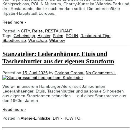
Königsschloss, POLIN Museum, Charity-Kunst im Wilanów-Park und
drei Restaurants, die ihr euch merken solltet. Die unterschätzte
Hipster-Hauptstadt Europas.
Read more ›
Posted in
CITY
,
Reise
,
RESTAURANT
Tags:
Geheimtipp
,
Hipster
,
Polen
,
POLIN
,
Restaurant-Tipp
,
Staedtereise
,
Warschau
,
Wilanow
Stanzatelier: Lederanhänger, Etuis und
Taschenbuttler aus der eigenen Stanzform
Posted on
15. Juni 2026
by
Corinna Gronau
No Comments ↓
Wie wir in unserem Hamburger Atelier seit Jahrzehnten
Lederanhaenger, Etuis, Taschenbuttler und saisonale Silhouetten
aus eigenen Stanzformen schneiden — auf einer Stanzpresse aus
den 1960er Jahren.
Read more ›
Posted in
Atelier-Einblicke
,
DIY - HOW TO