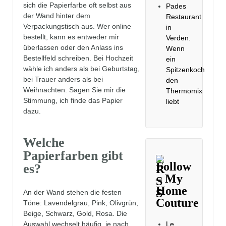
sich die Papierfarbe oft selbst aus
Pades
der Wand hinter dem
Restaurant
Verpackungstisch aus. Wer online
in
bestellt, kann es entweder mir
Verden.
überlassen oder den Anlass ins
Wenn
Bestellfeld schreiben. Bei Hochzeit
ein
wähle ich anders als bei Geburtstag,
Spitzenkoch
bei Trauer anders als bei
den
Weihnachten. Sagen Sie mir die
Thermomix
Stimmung, ich finde das Papier
liebt
dazu.
Welche
Papierfarben gibt
Follow
es?
– My
Home
An der Wand stehen die festen
Couture
Töne: Lavendelgrau, Pink, Olivgrün,
Beige, Schwarz, Gold, Rosa. Die
Auswahl wechselt häufig, je nach
Le