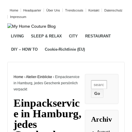
Home
Headquarter
Über Uns
Trendscouts
Kontakt
Datenschutz
Impressum
LIVING
SLEEP & RELAX
CITY
RESTAURANT
DIY – HOW TO
Cookie-Richtlinie (EU)
Home
›
Atelier-Einblicke
›
Einpackservice
Search
in Hamburg, jedes Geschenk persönlich
for:
verpackt
Einpackservic
e in Hamburg,
Archiv
jedes
August