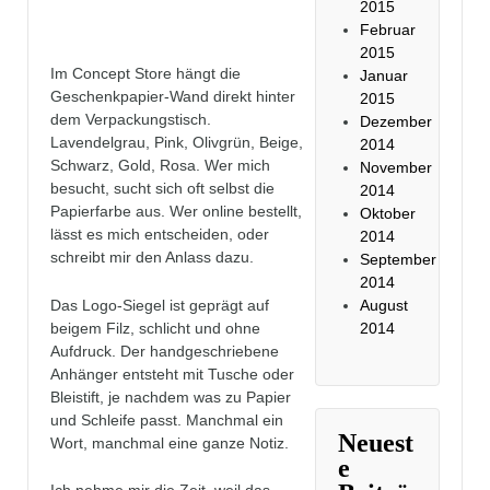
2015
Februar
2015
Im Concept Store hängt die
Januar
Geschenkpapier-Wand direkt hinter
2015
dem Verpackungstisch.
Dezember
Lavendelgrau, Pink, Olivgrün, Beige,
2014
Schwarz, Gold, Rosa. Wer mich
November
besucht, sucht sich oft selbst die
2014
Papierfarbe aus. Wer online bestellt,
Oktober
lässt es mich entscheiden, oder
2014
schreibt mir den Anlass dazu.
September
2014
Das Logo-Siegel ist geprägt auf
August
beigem Filz, schlicht und ohne
2014
Aufdruck. Der handgeschriebene
Anhänger entsteht mit Tusche oder
Bleistift, je nachdem was zu Papier
und Schleife passt. Manchmal ein
Neuest
Wort, manchmal eine ganze Notiz.
e
Ich nehme mir die Zeit, weil das