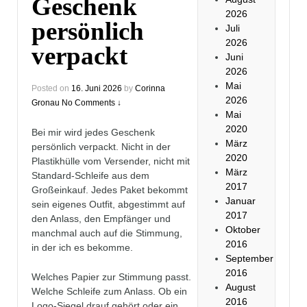
Geschenk
2026
persönlich
Juli
2026
verpackt
Juni
2026
Mai
Posted on
16. Juni 2026
by
Corinna
2026
Gronau
No Comments ↓
Mai
2020
Bei mir wird jedes Geschenk
März
persönlich verpackt. Nicht in der
2020
Plastikhülle vom Versender, nicht mit
März
Standard-Schleife aus dem
2017
Großeinkauf. Jedes Paket bekommt
Januar
sein eigenes Outfit, abgestimmt auf
2017
den Anlass, den Empfänger und
Oktober
manchmal auch auf die Stimmung,
2016
in der ich es bekomme.
September
2016
Welches Papier zur Stimmung passt.
August
Welche Schleife zum Anlass. Ob ein
2016
Logo-Siegel drauf gehört oder ein