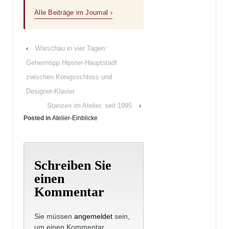
Alle Beiträge im Journal ›
‹
Warschau in vier Tagen:
Geheimtipp Hipster-Hauptstadt
zwischen Königsschloss und
Designer-Klavier
Stanzen im Atelier, seit 1995
›
Posted in
Atelier-Einblicke
Schreiben Sie
einen
Kommentar
Sie müssen
angemeldet
sein,
um einen Kommentar