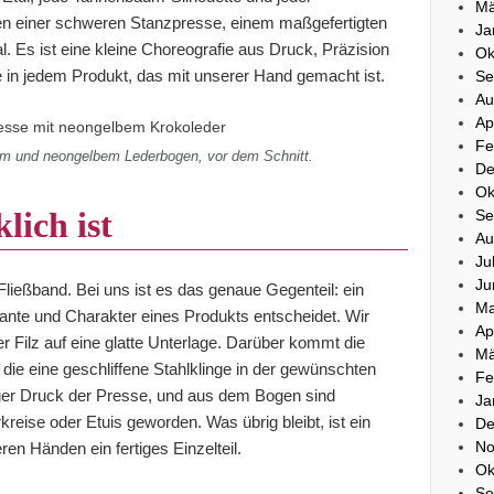
Mä
hen einer schweren Stanzpresse, einem maßgefertigten
Ja
 Es ist eine kleine Choreografie aus Druck, Präzision
Ok
 in jedem Produkt, das mit unserer Hand gemacht ist.
Se
Au
Ap
Fe
rm und neongelbem Lederbogen, vor dem Schnitt.
De
Ok
lich ist
Se
Au
Ju
Ju
Fließband. Bei uns ist es das genaue Gegenteil: ein
Ma
ante und Charakter eines Produkts entscheidet. Wir
Ap
r Filz auf eine glatte Unterlage. Darüber kommt die
Mä
n die eine geschliffene Stahlklinge in der gewünschten
Fe
ziger Druck der Presse, und aus dem Bogen sind
Ja
eise oder Etuis geworden. Was übrig bleibt, ist ein
De
No
ren Händen ein fertiges Einzelteil.
Ok
Se