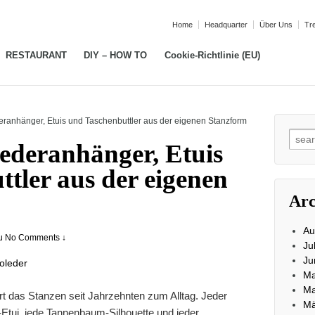
Home
Headquarter
Über Uns
Tr
RESTAURANT
DIY – HOW TO
Cookie-Richtlinie (EU)
deranhänger, Etuis und Taschenbuttler aus der eigenen Stanzform
Sear
Lederanhänger, Etuis
for:
tler aus der eigenen
Arc
Au
u
No Comments ↓
Ju
Ju
Ma
Ma
rt das Stanzen seit Jahrzehnten zum Alltag. Jeder
Mä
tui, jede Tannenbaum-Silhouette und jeder