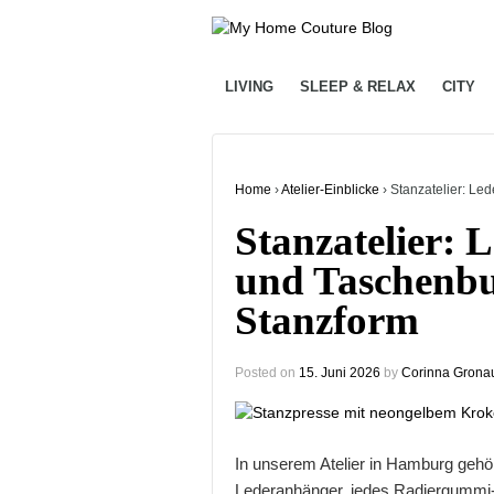
LIVING
SLEEP & RELAX
CITY
Home
›
Atelier-Einblicke
›
Stanzatelier: Le
Stanzatelier: 
und Taschenbut
Stanzform
Posted on
15. Juni 2026
by
Corinna Grona
In unserem Atelier in Hamburg gehö
Lederanhänger, jedes Radiergummi-E