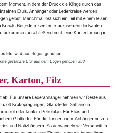
in dem Moment, in dem der Druck die Klinge durch das
e einzelnen Etuis, Anhänger oder Lederkreise werden
n gelöst. Manchmal löst sich ein Teil mit einem leisen
 Knack. Bei jedem zweiten Stück werden die Kanten
che bekommen anschließend noch eine Kantenfärbung in
rste gestanzte Etui aus dem Bogen gehoben wird.
r, Karton, Filz
t ab. Für unsere Lederanhänger nehmen wir Reste aus
on: oft Krokoprägungen, Glanzleder, Saffiano in
mmerrot oder kühlem Petrolblau. Für Etuis und
 weichem Glattleder. Für die Tannenbaum-Anhänger nutzen
ries und Notizbüchern. So verwandeln wir Verschnitt in
lz kommen seltener zum Einsatz, aber sie haben ihren