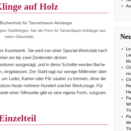
linge auf Holz
Au
gten Stahlklingen, hier die Form für Tannenbaum-Anhänger aus
Neu
rotem Glanzleder.
Le
nes Kunstwerk. Sie wird von einer Spezial-Werkstatt nach
Li
iner ein bis zwei Zentimeter dicken
Ma
onturen ausgesägt, und in diese Schnitte werden flache
Ch
n, eingelassen. Der Stahl ragt nur wenige Millimeter über
re
 um Leder, Karton oder Filz sauber zu trennen, ohne die
Ch
esitzen heute mehrere Hundert solcher Werkzeuge. Für
Re
Ha
iante einer Silhouette gibt es eine eigene Form, sorgsam
Pa
Wh
Th
inzelteil
Pa
We
Th