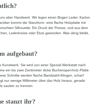
ntlich?
ei uns aber Handwerk. Wir legen einen Bogen Leder, Karton
Darüber kommt die Stanzform: eine flache Holzplatte mit
wünschten Silhouette. Ein Druck der Presse, und aus dem
en, Lederkreise oder Etuis geworden. Was übrig bleibt,
rm aufgebaut?
es Kunstwerk. Sie wird von einer Spezial-Werkstatt nach
ine ein bis zwei Zentimeter dicke Buchensperrholz-Platte
ese Schnitte werden flache Bandstahl-Klingen, scharf
ragt nur wenige Millimeter über das Holz hinaus, gerade
lz sauber zu trennen.
e stanzt ihr?