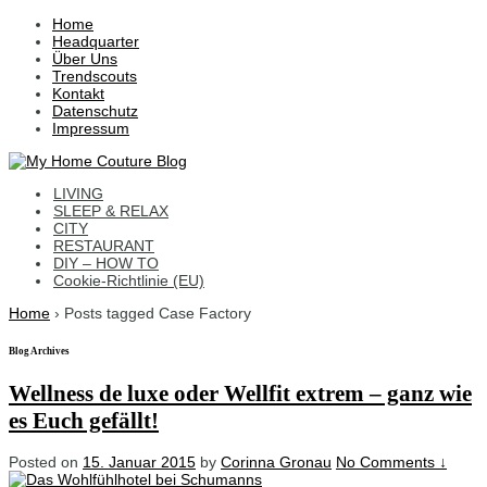
↓
Home
Skip
Headquarter
to
Über Uns
Main
Trendscouts
Content
Kontakt
Datenschutz
Impressum
LIVING
SLEEP & RELAX
CITY
RESTAURANT
DIY – HOW TO
Cookie-Richtlinie (EU)
Home
›
Posts tagged Case Factory
Blog Archives
Wellness de luxe oder Wellfit extrem – ganz wie
es Euch gefällt!
Posted on
15. Januar 2015
by
Corinna Gronau
No Comments ↓