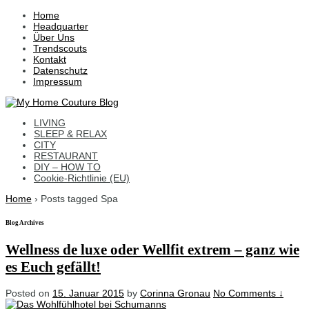
↓
Home
Skip
Headquarter
to
Über Uns
Main
Trendscouts
Content
Kontakt
Datenschutz
Impressum
LIVING
SLEEP & RELAX
CITY
RESTAURANT
DIY – HOW TO
Cookie-Richtlinie (EU)
Home
›
Posts tagged Spa
Blog Archives
Wellness de luxe oder Wellfit extrem – ganz wie
es Euch gefällt!
Posted on
15. Januar 2015
by
Corinna Gronau
No Comments ↓