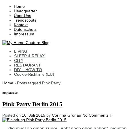
↓
Home
Skip
Headquarter
to
Über Uns
Main
Trendscouts
Content
Kontakt
Datenschutz
Impressum
LIVING
SLEEP & RELAX
CITY
RESTAURANT
DIY – HOW TO
Cookie-Richtlinie (EU)
Home
›
Posts tagged Pink Party
Blog Archives
Pink Party Berlin 2015
Posted on
16. Juli 2015
by
Corinna Gronau
No Comments ↓
…„die müssen einen super Draht nach oben haben“, meinten