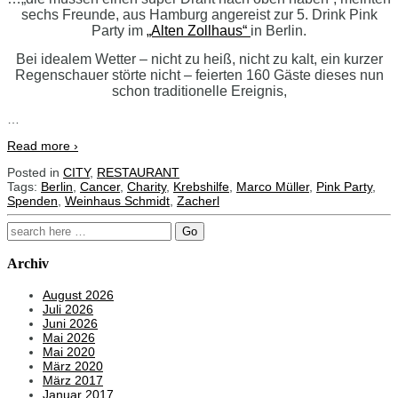
sechs Freunde, aus Hamburg angereist zur 5. Drink Pink
Party im
„Alten Zollhaus“
in Berlin.
Bei idealem Wetter – nicht zu heiß, nicht zu kalt, ein kurzer
Regenschauer störte nicht – feierten 160 Gäste dieses nun
schon traditionelle Ereignis,
…
Read more ›
Posted in
CITY
,
RESTAURANT
Tags:
Berlin
,
Cancer
,
Charity
,
Krebshilfe
,
Marco Müller
,
Pink Party
,
Spenden
,
Weinhaus Schmidt
,
Zacherl
Search
for:
Archiv
August 2026
Juli 2026
Juni 2026
Mai 2026
Mai 2020
März 2020
März 2017
Januar 2017