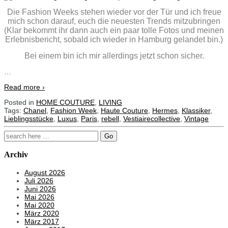
Die Fashion Weeks stehen wieder vor der Tür und ich freue
mich schon darauf, euch die neuesten Trends mitzubringen
(Klar bekommt ihr dann auch ein paar tolle Fotos und meinen
Erlebnisbericht, sobald ich wieder in Hamburg gelandet bin.)
Bei einem bin ich mir allerdings jetzt schon sicher.
…
Read more ›
Posted in
HOME COUTURE
,
LIVING
Tags:
Chanel
,
Fashion Week
,
Haute Couture
,
Hermes
,
Klassiker
,
Lieblingsstücke
,
Luxus
,
Paris
,
rebell
,
Vestiairecollective
,
Vintage
Search
for:
Archiv
August 2026
Juli 2026
Juni 2026
Mai 2026
Mai 2020
März 2020
März 2017