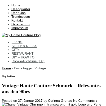
↓
Home
Skip
Headquarter
to
Über Uns
Main
Trendscouts
Content
Kontakt
Datenschutz
Impressum
LIVING
SLEEP & RELAX
CITY
RESTAURANT
DIY – HOW TO
Cookie-Richtlinie (EU)
Home
›
Posts tagged Vintage
Blog Archives
Vintage Haute Couture Schmuck – Relevantes
aus den 90ies
Posted on
27. Januar 2017
by
Corinna Gronau
No Comments ↓