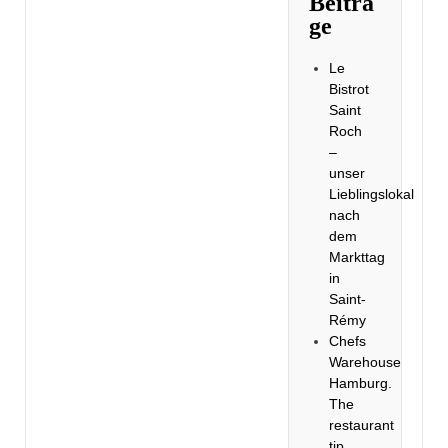
Beiträ
ge
Le
Bistrot
Saint
Roch
–
unser
Lieblingslokal
nach
dem
Markttag
in
Saint-
Rémy
Chefs
Warehouse
Hamburg.
The
restaurant
tip