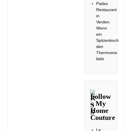
Pades
Restaurant
in
Verden.
Wenn
ein
Spitzenkoch
den
Thermomix
liebt
Follow
– My
Home
Couture
Le