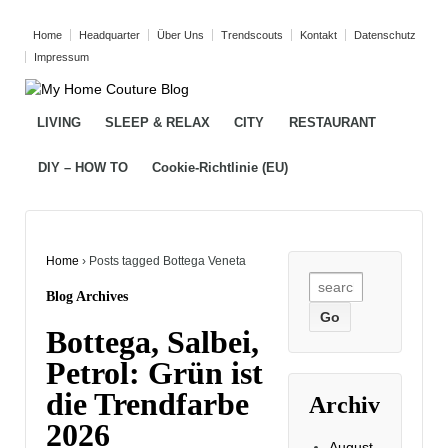
Home
Headquarter
Über Uns
Trendscouts
Kontakt
Datenschutz
Impressum
LIVING
SLEEP & RELAX
CITY
RESTAURANT
DIY – HOW TO
Cookie-Richtlinie (EU)
Home
›
Posts tagged Bottega Veneta
Search
Blog Archives
for:
Bottega, Salbei,
Petrol: Grün ist
die Trendfarbe
Archiv
2026
August