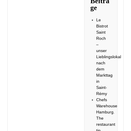
Beiträ
ge
Le
Bistrot
Saint
Roch
–
unser
Lieblingslokal
nach
dem
Markttag
in
Saint-
Rémy
Chefs
Warehouse
Hamburg.
The
restaurant
tip