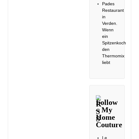
Pades
Restaurant
in
Verden.
Wenn
ein
Spitzenkoch
den
Thermomix
liebt
Follow
– My
Home
Couture
Le