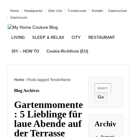
Home
Headquarter
Über Uns
Trendscouts
Kontakt
Datenschutz
Impressum
LIVING
SLEEP & RELAX
CITY
RESTAURANT
DIY – HOW TO
Cookie-Richtlinie (EU)
Home
›
Posts tagged Tenderflame
Search
Blog Archives
for:
Gartenmomente
: 5 Lieblinge für
laue Abende auf
Archiv
der Terrasse
August