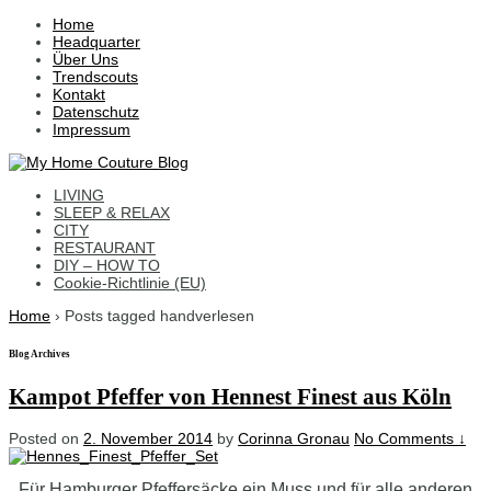
↓
Home
Skip
Headquarter
to
Über Uns
Main
Trendscouts
Content
Kontakt
Datenschutz
Impressum
LIVING
SLEEP & RELAX
CITY
RESTAURANT
DIY – HOW TO
Cookie-Richtlinie (EU)
Home
›
Posts tagged handverlesen
Blog Archives
Kampot Pfeffer von Hennest Finest aus Köln
Posted on
2. November 2014
by
Corinna Gronau
No Comments ↓
Für Hamburger Pfeffersäcke ein Muss und für alle anderen