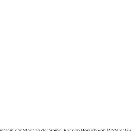
unter in der Stadt an der Seine. Für den Besuch von MISS KO 