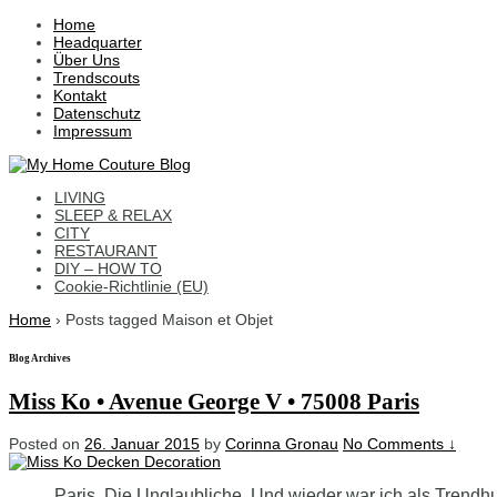
↓
Home
Skip
Headquarter
to
Über Uns
Main
Trendscouts
Content
Kontakt
Datenschutz
Impressum
LIVING
SLEEP & RELAX
CITY
RESTAURANT
DIY – HOW TO
Cookie-Richtlinie (EU)
Home
›
Posts tagged Maison et Objet
Blog Archives
Miss Ko • Avenue George V • 75008 Paris
Posted on
26. Januar 2015
by
Corinna Gronau
No Comments ↓
Paris. Die Unglaubliche. Und wieder war ich als Trendh