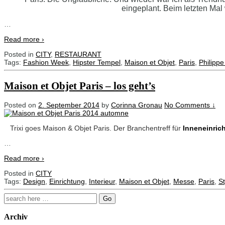
eingeplant. Beim letzten Mal 
…
Read more ›
Posted in
CITY
,
RESTAURANT
Tags:
Fashion Week
,
Hipster Tempel
,
Maison et Objet
,
Paris
,
Philippe
Maison et Objet Paris – los geht’s
Posted on
2. September 2014
by
Corinna Gronau
No Comments ↓
Trixi goes
Maison & Objet
Paris.
Der Branchentreff für
Inneneinric
…
Read more ›
Posted in
CITY
Tags:
Design
,
Einrichtung
,
Interieur
,
Maison et Objet
,
Messe
,
Paris
,
St
Search
for:
Archiv