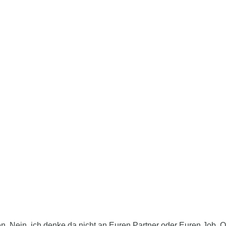
en. Nein, ich denke da nicht an Euren Partner oder Euren Job.