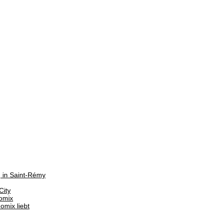
g in Saint-Rémy
City
omix
mix liebt