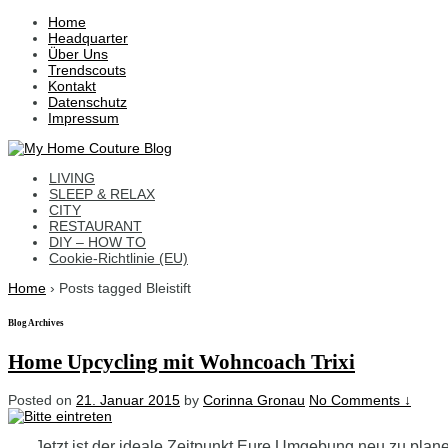
↓
Home
Skip
Headquarter
to
Über Uns
Main
Trendscouts
Content
Kontakt
Datenschutz
Impressum
LIVING
SLEEP & RELAX
CITY
RESTAURANT
DIY – HOW TO
Cookie-Richtlinie (EU)
Home
›
Posts tagged Bleistift
Blog Archives
Home Upcycling mit Wohncoach Trixi
Posted on
21. Januar 2015
by
Corinna Gronau
No Comments ↓
Jetzt ist der ideale Zeitpunkt Eure Umgebung neu zu plan