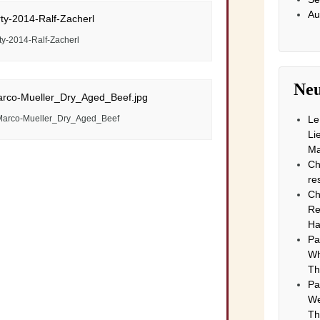
Au
ty-2014-Ralf-Zacherl
Neu
Marco-Mueller_Dry_Aged_Beef
Le
Li
Ma
Ch
re
Ch
Re
Ha
Pa
Wh
Th
Pa
We
Th