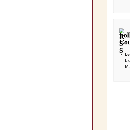
Fol
Cou
Le
Li
Ma