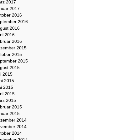
rz 2017
nuar 2017
tober 2016
ptember 2016
gust 2016
ril 2016
bruar 2016
zember 2015
tober 2015
ptember 2015
ÜBER
gust 2015
DIE
li 2015
AUTORIN
ni 2015
Corinna
i 2015
Gronau
ril 2015
rz 2015
I
bruar 2015
nuar 2015
c
zember 2014
h
vember 2014
b
tober 2014
i
ptember 2014