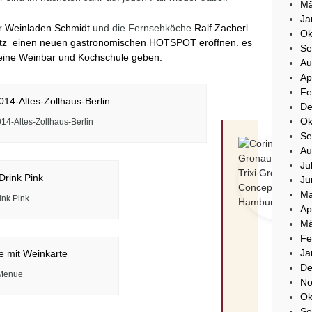
Mä
Ja
r
Weinladen Schmidt
und die Fernsehköche
Ralf Zacherl
Ok
litz einen neuen gastronomischen HOTSPOT eröffnen. es
Se
 eine Weinbar und Kochschule geben.
Au
Ap
Fe
De
Ok
014-Altes-Zollhaus-Berlin
Se
Au
Ju
Ju
Ma
ink Pink
Ap
Mä
Fe
Ja
De
-Menue
No
Ok
Se