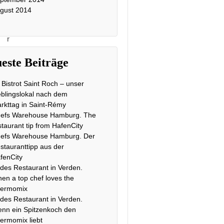
n
gust 2014
C
o
r
i
este Beiträge
n
n
 Bistrot Saint Roch – unser
a
eblingslokal nach dem
G
rkttag in Saint-Rémy
r
efs Warehouse Hamburg. The
o
staurant tip from HafenCity
n
efs Warehouse Hamburg. Der
a
stauranttipp aus der
u
fenCity
.
des Restaurant in Verden.
B
en a top chef loves the
e
ermomix
des Restaurant in Verden.
i
nn ein Spitzenkoch den
u
ermomix liebt
n