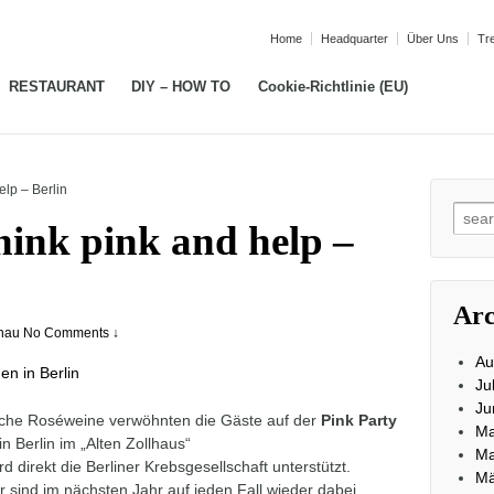
Home
Headquarter
Über Uns
Tr
RESTAURANT
DIY – HOW TO
Cookie-Richtlinie (EU)
elp – Berlin
Sear
hink pink and help –
for:
Arc
nau
No Comments ↓
Au
Ju
Ju
ische Roséweine verwöhnten die Gäste auf der
Pink Party
Ma
in Berlin im „Alten Zollhaus“
Ma
rd direkt die Berliner Krebsgesellschaft unterstützt.
Mä
r sind im nächsten Jahr auf jeden Fall wieder dabei.