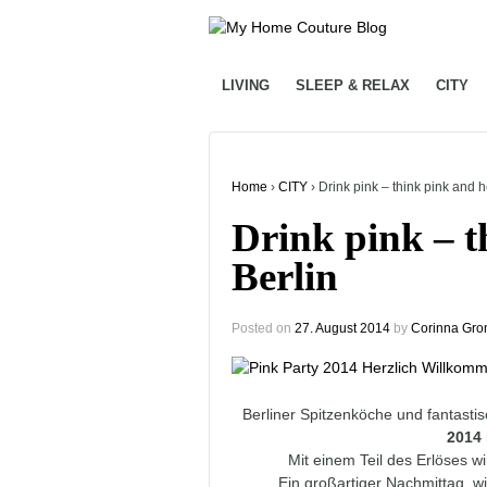
LIVING
SLEEP & RELAX
CITY
Home
›
CITY
›
Drink pink – think pink and h
Drink pink – t
Berlin
Posted on
27. August 2014
by
Corinna Gro
Berliner Spitzenköche und fantast
2014
Mit einem Teil des Erlöses wi
Ein großartiger Nachmittag, wi