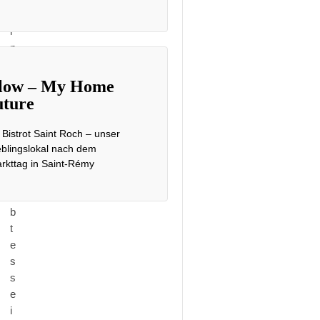
s
i
n
H
a
low – My Home
m
ture
b
u
 Bistrot Saint Roch – unser
r
eblingslokal nach dem
g
rkttag in Saint-Rémy
g
i
b
t
e
s
s
e
i