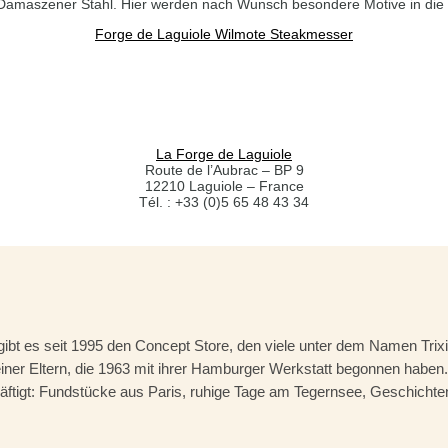
 Damaszener Stahl. Hier werden nach Wunsch besondere Motive in die 
Forge de Laguiole Wilmote Steakmesser
La Forge de Laguiole
Route de l’Aubrac – BP 9
12210 Laguiole – France
Tél. : +33 (0)5 65 48 43 34
gibt es seit 1995 den Concept Store, den viele unter dem Namen Tr
r Eltern, die 1963 mit ihrer Hamburger Werkstatt begonnen haben. 
ftigt: Fundstücke aus Paris, ruhige Tage am Tegernsee, Geschichten a