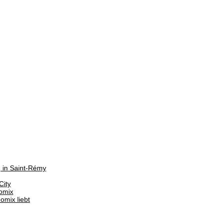
g in Saint-Rémy
City
omix
mix liebt