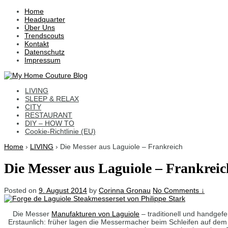
↓
Home
Skip
Headquarter
to
Über Uns
Main
Trendscouts
Content
Kontakt
Datenschutz
Impressum
LIVING
SLEEP & RELAX
CITY
RESTAURANT
DIY – HOW TO
Cookie-Richtlinie (EU)
Home
›
LIVING
›
Die Messer aus Laguiole – Frankreich
Die Messer aus Laguiole – Frankreic
Posted on
9. August 2014
by
Corinna Gronau
No Comments ↓
Die Messer
Manufakturen von Laguiole
– traditionell und handgefe
Erstaunlich: früher lagen die Messermacher beim Schleifen auf d