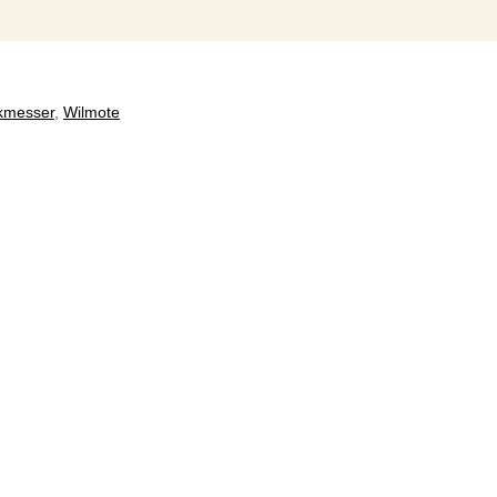
kmesser
,
Wilmote